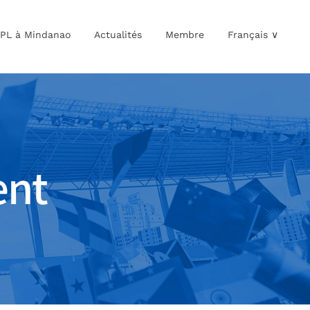
WPL à Mindanao
Actualités
Membre
Français ∨
ent