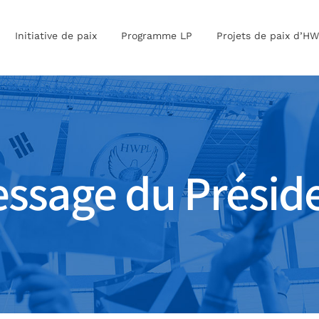
Initiative de paix
Programme LP
Projets de paix d’H
ssage du Présid