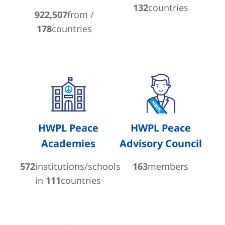
132
countries
922,507
from /
178
countries
HWPL Peace
HWPL Peace
Academies
Advisory Council
572
institutions/schools
163
members
in
111
countries