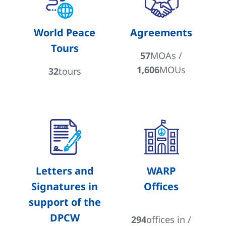
World Peace
Agreements
Tours
57
MOAs /
1,606
MOUs
32
tours
Letters and
WARP
Signatures in
Offices
support of the
DPCW
294
offices in /