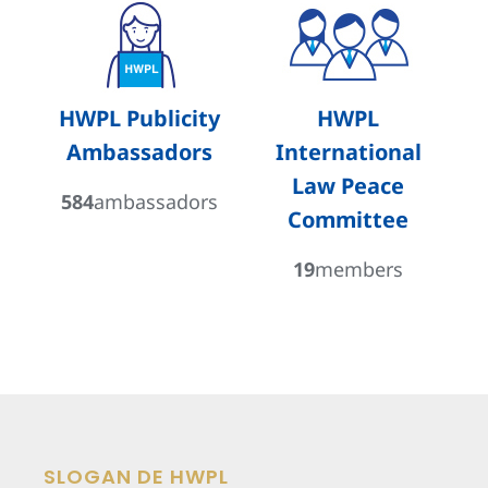
HWPL Publicity
HWPL
Ambassadors
International
Law Peace
584
ambassadors
Committee
19
members
SLOGAN DE HWPL