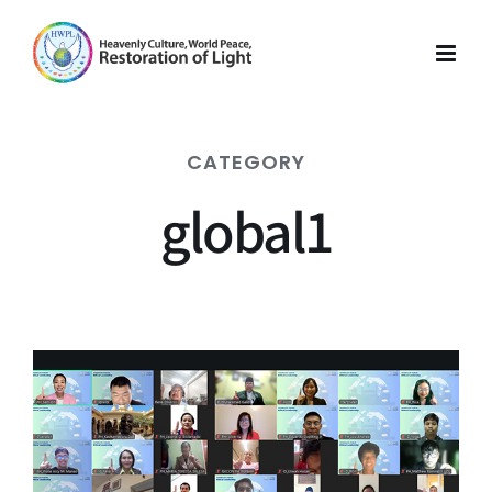
Skip
to
content
CATEGORY
global1