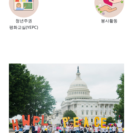
봉사활동
청년주권
평화교실(YEPC)