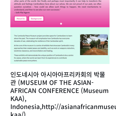
인도네시아 아시아아프리카회의 박물
관 (MUSEUM OF THE ASIAN-
AFRICAN CONFERENCE (Museum
KAA),
Indonesia,
http://asianafricanmu
kaa/)